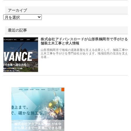
アーカイブ
最近の記事
株式会社アドバンスロードが山形県鶴岡市で手がける
舗装土木工事と求人情報
山形県鶴岡市で地域の道路基盤を支える企業として、舗装工事や
土木工事を手がける専門会社があります。地域住民の生活を支え
る道…
シー
株式会社アクアスペースが水中
株式会社地盤調査事務所が選ば
株
ム導
から陸上まで一貫施工できる理
れ続ける理由と建設コンサルの
ス