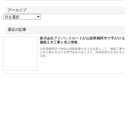
アーカイブ
最近の記事
株式会社アドバンスロードが山形県鶴岡市で手がける
舗装土木工事と求人情報
山形県鶴岡市で地域の道路基盤を支える企業として、舗装工事や
土木工事を手がける専門会社があります。地域住民の生活を支え
る道…
選ば
株式会社名神精工の最新ニュー
有限会社エム・ビルドが南多摩
有
ルの
スリリース一覧と注目トピック
で選ばれる道路舗装と土木工事
ネ