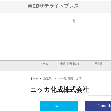
WEBサテライトプレス
翔栄が草津市で担う建
株式会社ＯＮＯｃｏｍｐａｎｙ
株式会社アセットイノベ
事の現場力と信頼性
が岡山から広域配送を実現でき
ンのワンルーム投資で始
る理由
産形成と老後準備
ホーム
士業（専門職種）
運送業
ホーム >
製造業
>
その他_製造・加工
ニッカ化成株式会社
twitter
facebook