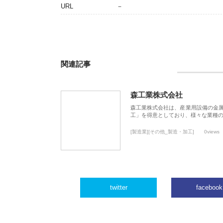
URL
－
関連記事
森工業株式会社
森工業株式会社は、産業用設備の金
工」を得意としており、様々な業種
[製造業][その他_製造・加工]
0views
twitter
facebook