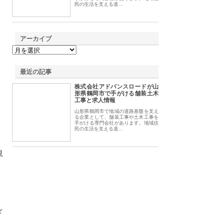
民の生活を支える道…
アーカイブ
最近の記事
株式会社アドバンスロードが山
形県鶴岡市で手がける舗装土木
工事と求人情報
」
山形県鶴岡市で地域の道路基盤を支え
る企業として、舗装工事や土木工事を
手がける専門会社があります。地域住
民の生活を支える道…
規
を