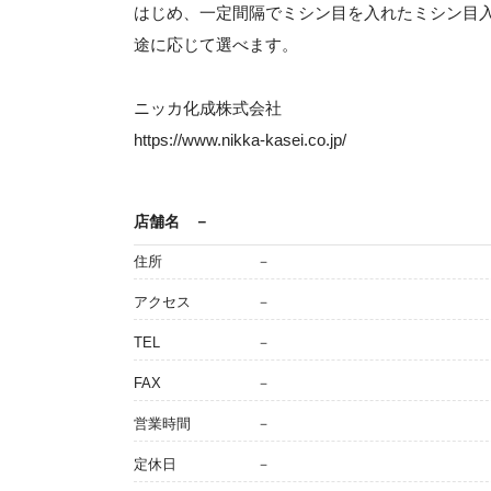
はじめ、一定間隔でミシン目を入れたミシン目
途に応じて選べます。
ニッカ化成株式会社
https://www.nikka-kasei.co.jp/
店舗名
－
住所
－
アクセス
－
TEL
－
FAX
－
営業時間
－
定休日
－