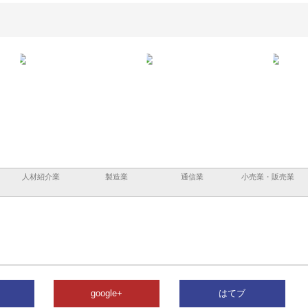
ーショ
庭楽株式会社が知多半島と三河
株式会社ナツハラが建設と鋲螺
株式
める資
と名古屋で叶える理想の外構空
で滋賀の暮らしを支える理由
イト
間
容と
人材紹介業
製造業
通信業
小売業・販売業
google+
はてブ