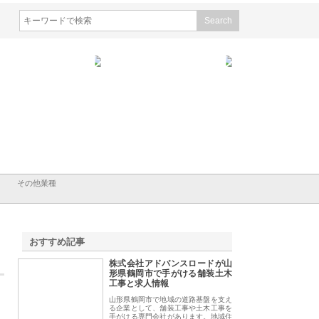
会社メタルエースの企業サ
株式会社ＣＳＡの事業内容と強
株式会社山形道路が
が提供する充実した情報内
みを徹底解説
装工事と土木技術の
は
その他業種
おすすめ記事
株式会社アドバンスロードが山
1
形県鶴岡市で手がける舗装土木
工事と求人情報
山形県鶴岡市で地域の道路基盤を支え
る企業として、舗装工事や土木工事を
手がける専門会社があります。地域住