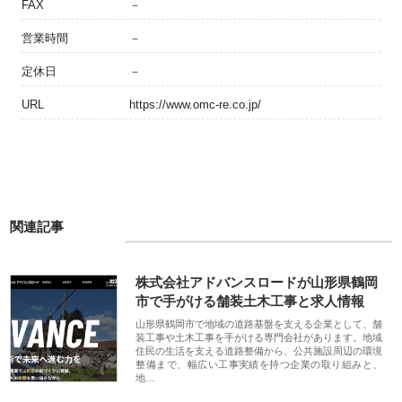
FAX
－
営業時間
－
定休日
－
URL
https://www.omc-re.co.jp/
関連記事
株式会社アドバンスロードが山形県鶴岡
市で手がける舗装土木工事と求人情報
山形県鶴岡市で地域の道路基盤を支える企業として、舗
装工事や土木工事を手がける専門会社があります。地域
住民の生活を支える道路整備から、公共施設周辺の環境
整備まで、幅広い工事実績を持つ企業の取り組みと、
地…