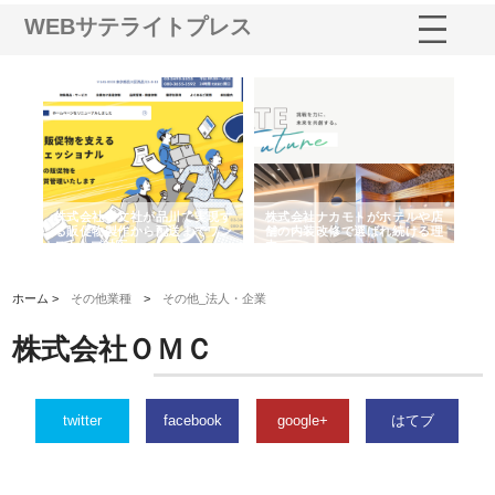
WEBサテライトプレス
ノー
株式会社耕文社が品川で実現す
株式会社ナカモトがホテルや店
株
の専
る販促物製作から配送までワン
舗の内装改修で選ばれ続ける理
れ
ストップ対応
由
強
ホーム >
その他業種
>
その他_法人・企業
株式会社ＯＭＣ
twitter
facebook
google+
はてブ