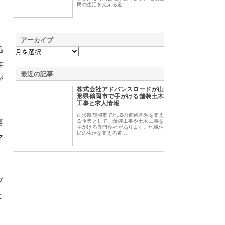
民の生活を支える道…
アーカイブ
迅
作
最近の記事
が
株式会社アドバンスロードが山
形県鶴岡市で手がける舗装土木
工事と求人情報
山形県鶴岡市で地域の道路基盤を支え
要
る企業として、舗装工事や土木工事を
手がける専門会社があります。地域住
民の生活を支える道…
マ
ブ
と