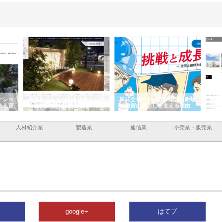
ーショ
庭楽株式会社が知多半島と三河
株式会社ナツハラが建設と鋲螺
株式
める資
と名古屋で叶える理想の外構空
で滋賀の暮らしを支える理由
イト
間
容と
人材紹介業
製造業
通信業
小売業・販売業
google+
はてブ