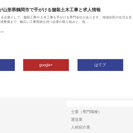
が山形県鶴岡市で手がける舗装土木工事と求人情報
える企業として、舗装工事や土木工事を手がける専門会社があります。地域住民の生活を支
環境整備まで、幅広い工事実績を持つ企業の取り組みと、地…
ews
google+
はてブ
カテゴリー
士業（専門職種）
運送業
人材紹介業