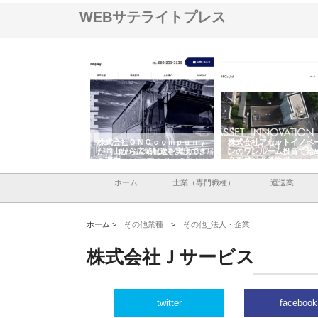
WEBサテライトプレス
翔栄が草津市で担う建
株式会社ＯＮＯｃｏｍｐａｎｙ
株式会社アセットイノベ
事の現場力と信頼性
が岡山から広域配送を実現でき
ンのワンルーム投資で始
る理由
産形成と老後準備
ホーム
士業（専門職種）
運送業
ホーム >
その他業種
>
その他_法人・企業
株式会社Ｊサービス
twitter
facebook