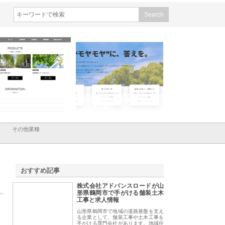
会社メタルエースの企業サ
株式会社ＣＳＡの事業内容と強
株式会社山形道路が
が提供する充実した情報内
みを徹底解説
装工事と土木技術の
は
その他業種
おすすめ記事
株式会社アドバンスロードが山
1
形県鶴岡市で手がける舗装土木
工事と求人情報
山形県鶴岡市で地域の道路基盤を支え
る企業として、舗装工事や土木工事を
手がける専門会社があります。地域住