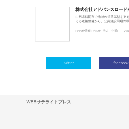
株式会社アドバンスロード
山形県鶴岡市で地域の道路基盤を支
える道路整備から、公共施設周辺の
[その他業種][その他_法人・企業]
0vi
twitter
facebook
WEBサテライトプレス