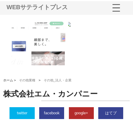
WEBサテライトプレス
多摩
有限会社松幸商店が手がける織
北海道軽金属株式会社がスノー
株
工事
ネームと下げ札の製造技術
フライとテーパーブロックの専
る
用ページを新設
ス
ホーム >
その他業種
>
その他_法人・企業
株式会社エム・カンパニー
twitter
facebook
google+
はてブ