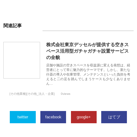
関連記事
株式会社東京デッセルが提供する空きス
ペース活用型ガチャガチャ設置サービス
の全貌
店舗や施設の空きスペースを収益源に変える発想は、経
営者にとって常に魅力的なテーマです。しかし、新たな
什器の導入や在庫管理、メンテナンスといった負担を考
えると二の足を踏んでしまうケースも少なくありませ
ん…
[その他業種][その他_法人・企業]
0views
twitter
facebook
google+
はてブ