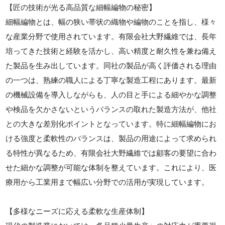
【匠の技術が光る高品質な細幅編物の秘密】
細幅編物とは、幅の狭い帯状の織物や編物のことを指し、様々
な産業分野で使用されています。有限会社大野繊維では、長年
培ってきた技術と経験を活かし、高い精度と耐久性を兼ね備え
た製品を生み出しています。同社の製品が高く評価される理由
の一つは、熟練の職人による丁寧な製造工程にあります。最新
の機械設備を導入しながらも、人の目と手による細やかな調整
や検品を欠かさないというバランスの取れた製造方法が、他社
との大きな差別化ポイントとなっています。特に細幅編物にお
ける強度と柔軟性のバランスは、製品の用途によって求められ
る特性が異なるため、有限会社大野繊維では顧客の要望に合わ
せた細かな調整が可能な体制を整えています。これにより、医
療用から工業用まで幅広い分野での活用が実現しています。
【多様なニーズに応える柔軟な生産体制】