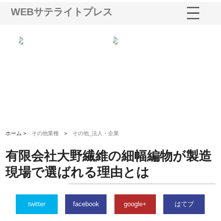
WEBサテライトプレス
ショ
庭楽株式会社が知多半島と三河
株式会社ナツハラが建設と鋲螺
株
る資
と名古屋で叶える理想の外構空
で滋賀の暮らしを支える理由
イ
間
容
ホーム >
その他業種
>
その他_法人・企業
有限会社大野繊維の細幅編物が製造
現場で選ばれる理由とは
twitter
facebook
google+
はてブ