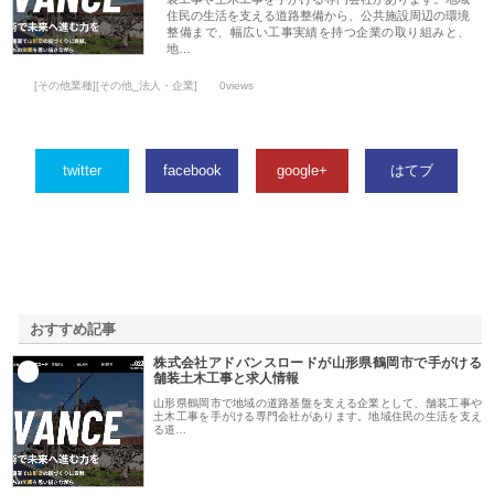
住民の生活を支える道路整備から、公共施設周辺の環境
整備まで、幅広い工事実績を持つ企業の取り組みと、
地…
[その他業種][その他_法人・企業]
0views
twitter
facebook
google+
はてブ
おすすめ記事
株式会社アドバンスロードが山形県鶴岡市で手がける
1
舗装土木工事と求人情報
山形県鶴岡市で地域の道路基盤を支える企業として、舗装工事や
土木工事を手がける専門会社があります。地域住民の生活を支え
る道…