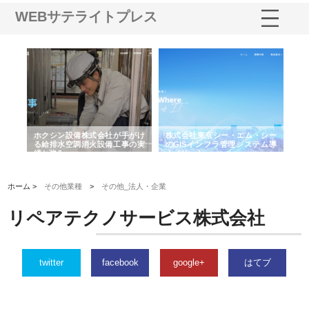
WEBサテライトプレス
る舗
ホクシン設備株式会社が手がけ
株式会社東京シー・エム・シー
株
る給排水空調消火設備工事の実
のGISインフラ管理システム導
か
績と強み
入メリット
由
ホーム >
その他業種
>
その他_法人・企業
リペアテクノサービス株式会社
twitter
facebook
google+
はてブ