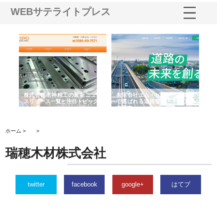
WEBサテライトプレス
選ば
株式会社名神精工の最新ニュー
有限会社エム・ビルドが南多摩
有
ルの
スリリース一覧と注目トピック
で選ばれる道路舗装と土木工事
ネ
の実力
ホーム >
>
瑞穂木材株式会社
twitter
facebook
google+
はてブ