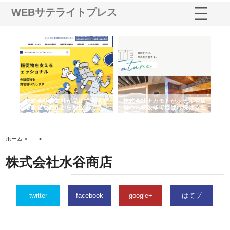
WEBサテライトプレス
ノー
株式会社耕文社が品川で実現す
株式会社ナカモトがホテルや店
株
の専
る販促物製作から配送までワン
舗の内装改修で選ばれ続ける理
れ
ストップ対応
由
強
ホーム >
>
株式会社水谷商店
twitter
facebook
google+
はてブ