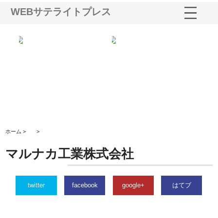
WEBサテライトプレス
う建
株式会社ＯＮＯｃｏｍｐａｎｙ
株式会社アセットイノベーショ
庭
性
が岡山から広域配送を実現でき
ンのワンルーム投資で始める資
と
る理由
産形成と老後準備
間
ホーム >
>
マルナカ工業株式会社
twitter
facebook
google+
はてブ