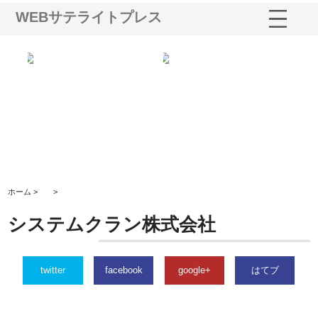
WEBサテライトプレス
と強
株式会社山形道路が手がける舗
ホクシン設備株式会社が手がけ
株
装工事と土木技術の全容
る給排水空調消火設備工事の実
の
績と強み
入
ホーム >
>
システムクラン株式会社
twitter
facebook
google+
はてブ